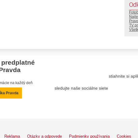
Od
Foto
Najle
Prav
TV p
Všetk
 predplatné
Pravda
stiahnite si ap
ormácie na každý deň
sledujte naše sociálne siete
íka Pravda
Reklama
Otázky a odpovede
Podmienky používania
Cookies