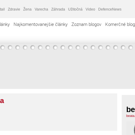
tail
Zdravie
Žena
Varecha
Záhrada
Užitočná
Video
DefenceNews
lánky
Najkomentovanejšie články
Zoznam blogov
Komerčné blog
ta
be
beata