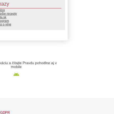
kazy
blog
pšie recepty
da.sk
rogram
o o víne
likáciu a čítajte Pravdu pohodlne aj v
mobile
GDPR