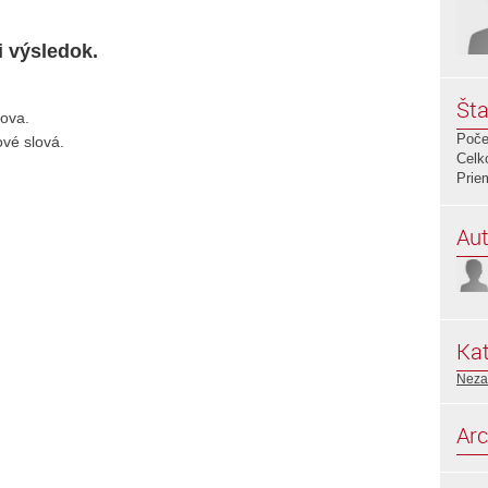
i výsledok.
Šta
lova.
Poče
vé slová.
Celk
Prie
Aut
Kat
Neza
Arc