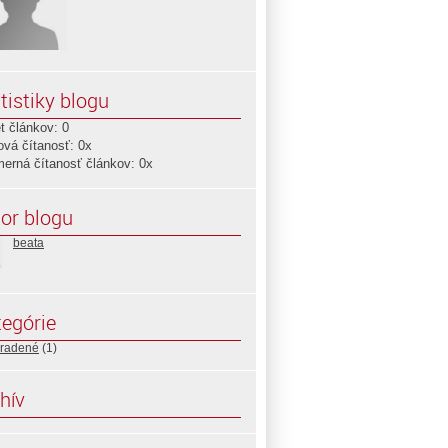
tistiky blogu
t článkov: 0
ová čítanosť: 0x
merná čítanosť článkov: 0x
or blogu
beata
egórie
radené
(1)
hív